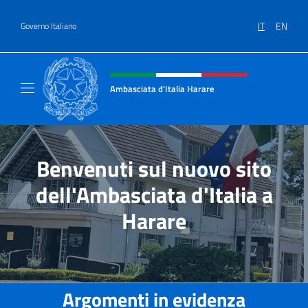
Salta al contenuto
IT
EN
Governo Italiano
Intestazione sito, social e menù
Ambasciata d'Italia Harare
Sito ufficiale dell'Ambasciata d'Italia Harare
Benvenuti sul nuovo sito
dell'Ambasciata d'Italia a
Harare
Argomenti in evidenza