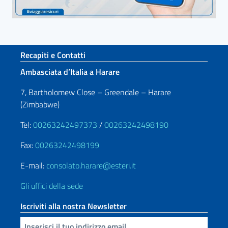
Sezione footer
Recapiti e Contatti
Ambasciata d’Italia a Harare
7, Bartholomew Close – Greendale – Harare
(Zimbabwe)
Tel:
00263242497373
/
00263242498190
Fax:
00263242498199
E-mail:
consolato.harare@esteri.it
Gli uffici della sede
Iscriviti alla nostra Newsletter
Inserisci la tua email