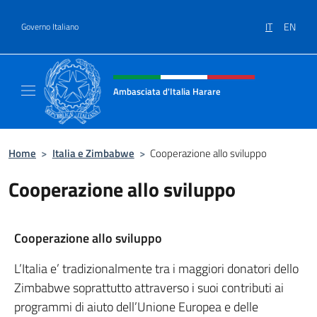
Salta al contenuto
IT
EN
Governo Italiano
Intestazione sito, social e menù
Ambasciata d'Italia Harare
Sito ufficiale dell'Ambasciata d'Italia Harare
Home
>
Italia e Zimbabwe
>
Cooperazione allo sviluppo
Cooperazione allo sviluppo
Cooperazione allo sviluppo
L’Italia e’ tradizionalmente tra i maggiori donatori dello
Zimbabwe soprattutto attraverso i suoi contributi ai
programmi di aiuto dell’Unione Europea e delle