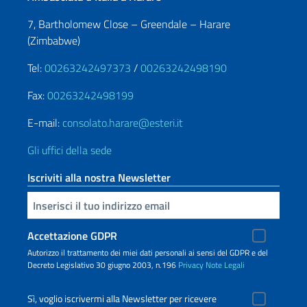
7, Bartholomew Close – Greendale – Harare
(Zimbabwe)
Tel:
00263242497373
/
00263242498190
Fax:
00263242498199
E-mail:
consolato.harare@esteri.it
Gli uffici della sede
Iscriviti alla nostra Newsletter
Inserisci la tua email
Accettazione GDPR
Autorizzo il trattamento dei miei dati personali ai sensi del GDPR e del
Decreto Legislativo 30 giugno 2003, n.196
Privacy
Note Legali
Sì, voglio iscrivermi alla Newsletter per ricevere