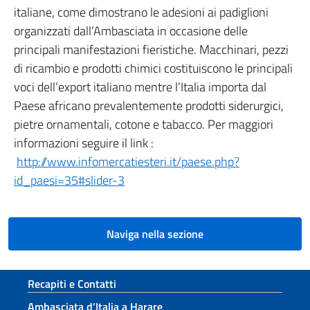
italiane, come dimostrano le adesioni ai padiglioni
organizzati dall’Ambasciata in occasione delle
principali manifestazioni fieristiche. Macchinari, pezzi
di ricambio e prodotti chimici costituiscono le principali
voci dell’export italiano mentre l’Italia importa dal
Paese africano prevalentemente prodotti siderurgici,
pietre ornamentali, cotone e tabacco. Per maggiori
informazioni seguire il link :
http://www.infomercatiesteri.it/paese.php?
id_paesi=35#slider-3
Naviga nella sezione
Sezione footer
Recapiti e Contatti
Ambasciata d’Italia a Harare