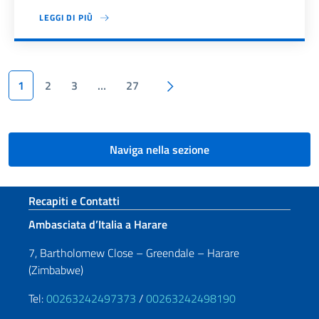
LEGGI DI PIÙ
Paginazione
Pagina successiva
1
2
3
…
27
Naviga nella sezione
Sezione footer
Recapiti e Contatti
Ambasciata d’Italia a Harare
7, Bartholomew Close – Greendale – Harare
(Zimbabwe)
Tel:
00263242497373
/
00263242498190