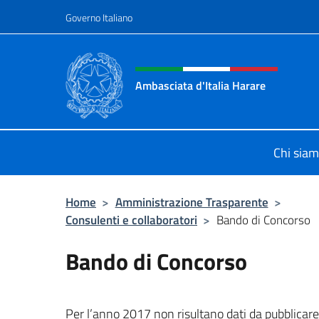
Salta al contenuto
Governo Italiano
Intestazione sito, social 
Ambasciata d'Italia Harare
Sito ufficiale dell'Ambasciata d'Ital
Chi sia
Home
>
Amministrazione Trasparente
>
Consulenti e collaboratori
>
Bando di Concorso
Bando di Concorso
Per l’anno 2017 non risultano dati da pubblicare