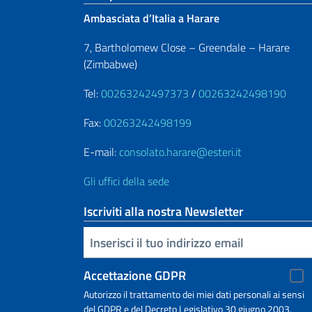
Ambasciata d’Italia a Harare
7, Bartholomew Close – Greendale – Harare
(Zimbabwe)
Tel:
00263242497373
/
00263242498190
Fax:
00263242498199
E-mail:
consolato.harare@esteri.it
Gli uffici della sede
Iscriviti alla nostra Newsletter
Inserisci la tua email
Accettazione GDPR
Autorizzo il trattamento dei miei dati personali ai sensi
del GDPR e del Decreto Legislativo 30 giugno 2003,