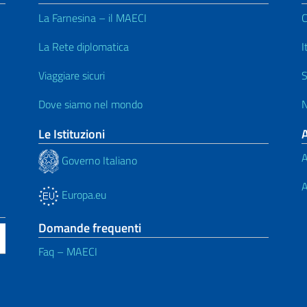
La Farnesina – il MAECI
C
La Rete diplomatica
I
Viaggiare sicuri
S
Dove siamo nel mondo
N
Le Istituzioni
A
Governo Italiano
A
Europa.eu
Domande frequenti
Faq – MAECI