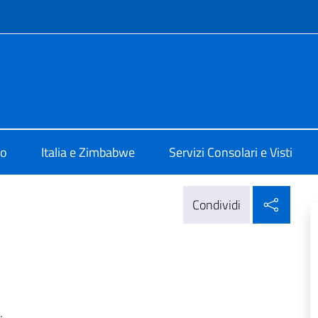
e menù
ia Harare
mo
Italia e Zimbabwe
Servizi Consolari e Visti
Condi
Condividi
.