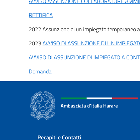
AVVISO ASSUNZIONE COLLABORATORE AMMI
RETTIFICA
2022 Assunzione di un impiegato temporaneo ai 
2023
AVVISO DI ASSUNZIONE DI UN IMPIEGA
AVVISO DI ASSUNZIONE DI IMPIEGATO A CON
Domanda
Ambasciata d'Italia Harare
Sezione footer
Recapiti e Contatti