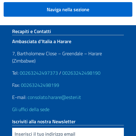
Naviga nella sezione
Sezione footer
Recapiti e Contatti
Ambasciata d’Italia a Harare
7, Bartholomew Close – Greendale – Harare
(Zimbabwe)
Tel:
00263242497373
/
00263242498190
Fax:
00263242498199
E-mail:
consolato.harare@esteri.it
Gli uffici della sede
Iscriviti alla nostra Newsletter
Inserisci la tua email