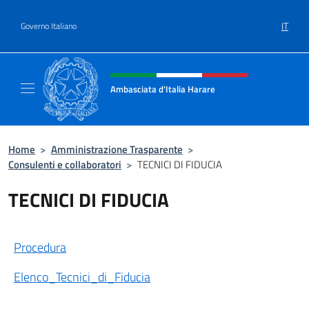
Salta al contenuto
IT
Governo Italiano
Intestazione sito, social e menù
Ambasciata d'Italia Harare
Sito ufficiale dell'Ambasciata d'Italia Harare
Home
>
Amministrazione Trasparente
>
Consulenti e collaboratori
>
TECNICI DI FIDUCIA
TECNICI DI FIDUCIA
Procedura
Elenco_Tecnici_di_Fiducia