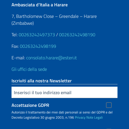
Ambasciata d’Italia a Harare
7, Bartholomew Close – Greendale – Harare
(Zimbabwe)
Tel:
00263242497373
/
00263242498190
Fax:
00263242498199
E-mail:
consolato.harare@esteri.it
Gli uffici della sede
Iscriviti alla nostra Newsletter
Inserisci la tua email
Accettazione GDPR
Autorizzo il trattamento dei miei dati personali ai sensi del GDPR e del
Decreto Legislativo 30 giugno 2003, n.196
Privacy
Note Legali