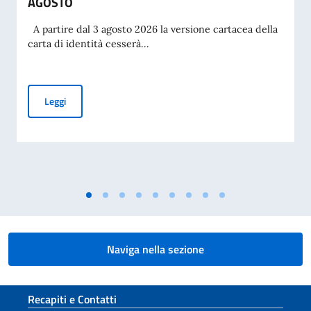
AGOSTO
A partire dal 3 agosto 2026 la versione cartacea della
carta di identità cesserà...
CESSAZIONE DELLA VALIDITÀ DELLA CARTA D’IDENTITÀ CA
Leggi
Naviga nella sezione
Sezione footer
Recapiti e Contatti