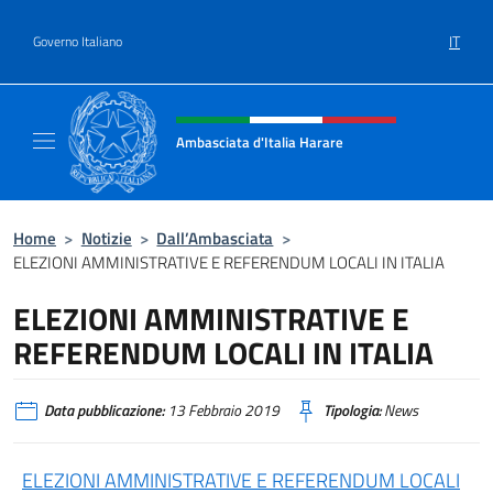
Salta al contenuto
IT
Governo Italiano
Intestazione sito, social e menù
Ambasciata d'Italia Harare
Sito ufficiale dell'Ambasciata d'Italia Harare
Home
>
Notizie
>
Dall’Ambasciata
>
ELEZIONI AMMINISTRATIVE E REFERENDUM LOCALI IN ITALIA
ELEZIONI AMMINISTRATIVE E
REFERENDUM LOCALI IN ITALIA
Data pubblicazione:
13 Febbraio 2019
Tipologia:
News
ELEZIONI AMMINISTRATIVE E REFERENDUM LOCALI