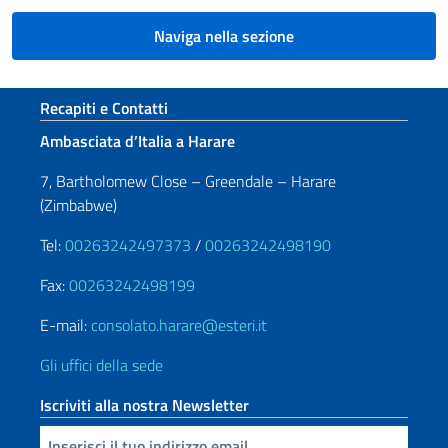
Naviga nella sezione
Sezione footer
Recapiti e Contatti
Ambasciata d’Italia a Harare
7, Bartholomew Close – Greendale – Harare
(Zimbabwe)
Tel:
00263242497373
/
00263242498190
Fax:
00263242498199
E-mail:
consolato.harare@esteri.it
Gli uffici della sede
Iscriviti alla nostra Newsletter
Inserisci la tua email