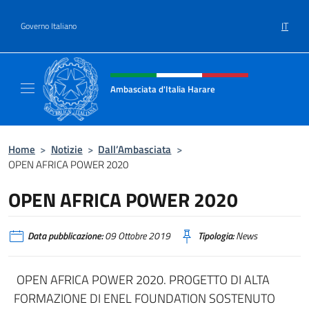
Salta al contenuto
IT
Governo Italiano
Intestazione sito, social e menù
Ambasciata d'Italia Harare
Sito ufficiale dell'Ambasciata d'Italia Harare
Home
>
Notizie
>
Dall’Ambasciata
>
OPEN AFRICA POWER 2020
OPEN AFRICA POWER 2020
Data pubblicazione:
09 Ottobre 2019
Tipologia:
News
OPEN AFRICA POWER 2020. PROGETTO DI ALTA
FORMAZIONE DI ENEL FOUNDATION SOSTENUTO