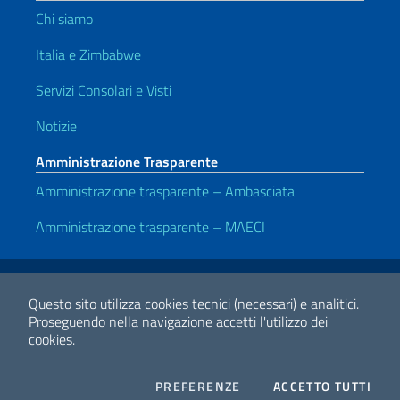
Chi siamo
Italia e Zimbabwe
Servizi Consolari e Visti
Notizie
Amministrazione Trasparente
Amministrazione trasparente – Ambasciata
Amministrazione trasparente – MAECI
Link Utili
Note legali
Privacy e cookie policy
Dichiarazione di accessibilità
Questo sito utilizza cookies tecnici (necessari) e analitici.
Proseguendo nella navigazione accetti l'utilizzo dei
cookies.
2026 Copyright Ministero degli Affari Esteri e della Cooperazione
Internazionale
COOKIES
I CO
PREFERENZE
ACCETTO TUTTI