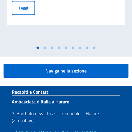
CESSAZIONE DELLA VALIDITÀ DELLA CARTA D’IDENTITÀ CA
Leggi
Naviga nella sezione
Sezione footer
Recapiti e Contatti
Ambasciata d’Italia a Harare
7, Bartholomew Close – Greendale – Harare
(Zimbabwe)