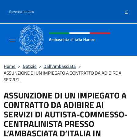
Salta al contenuto
IT
Governo Italiano
Intestazione sito, social e menù
Ambasciata d'Italia Harare
Sito ufficiale dell'Ambasciata d'Italia Harare
Home
>
Notizie
>
Dall’Ambasciata
>
ASSUNZIONE DI UN IMPIEGATO A CONTRATTO DA ADIBIRE AI
SERVIZI...
ASSUNZIONE DI UN IMPIEGATO A
CONTRATTO DA ADIBIRE AI
SERVIZI DI AUTISTA-COMMESSO-
CENTRALINISTA PRESSO
L’AMBASCIATA D’ITALIA IN