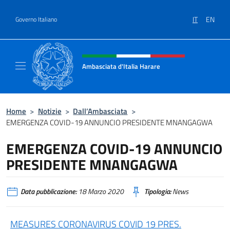
Salta al contenuto
IT
EN
Governo Italiano
Intestazione sito, social e menù
Ambasciata d'Italia Harare
Sito ufficiale dell'Ambasciata d'Italia Harare
Home
>
Notizie
>
Dall’Ambasciata
>
EMERGENZA COVID-19 ANNUNCIO PRESIDENTE MNANGAGWA
EMERGENZA COVID-19 ANNUNCIO
PRESIDENTE MNANGAGWA
Data pubblicazione:
18 Marzo 2020
Tipologia:
News
MEASURES CORONAVIRUS COVID 19 PRES.