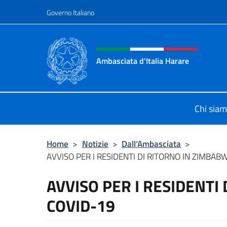
Salta al contenuto
Governo Italiano
Intestazione sito, social 
Ambasciata d'Italia Harare
Sito ufficiale dell'Ambasciata d'Ital
Chi sia
Home
>
Notizie
>
Dall’Ambasciata
>
AVVISO PER I RESIDENTI DI RITORNO IN ZIMBAB
AVVISO PER I RESIDENTI
COVID-19