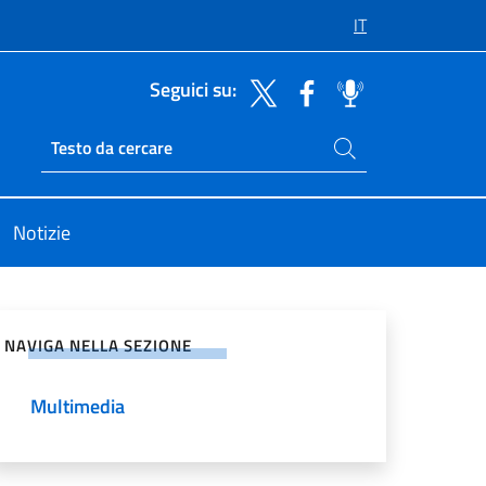
IT
Seguici su:
Cerca nel sito
Ricerca sito live
Notizie
vidi sui Social Network
NAVIGA NELLA SEZIONE
Multimedia