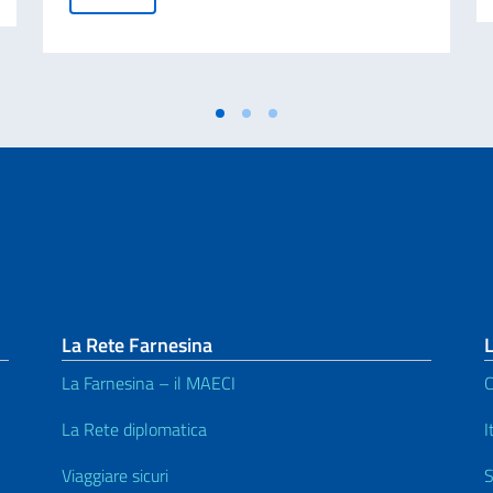
La Rete Farnesina
L
La Farnesina – il MAECI
C
La Rete diplomatica
I
Viaggiare sicuri
S