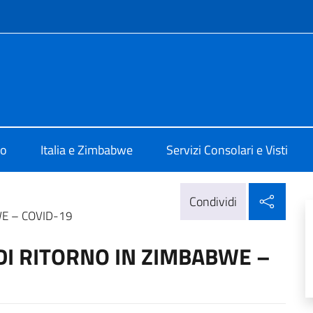
e menù
ia Harare
mo
Italia e Zimbabwe
Servizi Consolari e Visti
Condi
Condividi
WE – COVID-19
 DI RITORNO IN ZIMBABWE –