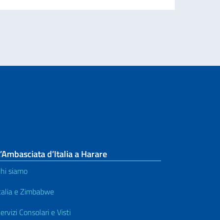
’Ambasciata d’Italia a Harare
hi siamo
talia e Zimbabwe
ervizi Consolari e Visti