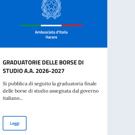
GRADUATORIE DELLE BORSE DI
Festa
STUDIO A.A. 2026-2027
Harar
in Zi
Si pubblica di seguito la graduatoria finale
Repubb
delle borse di studio assegnata dal governo
italiano...
Leg
GRADUATORIE DELLE BORSE DI STUDIO A.A. 2026-2027
Leggi
RATTO A TEMPORANEO