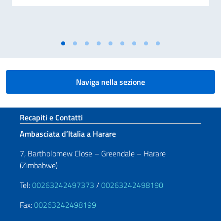
Naviga nella sezione
Sezione footer
Recapiti e Contatti
Ambasciata d’Italia a Harare
7, Bartholomew Close – Greendale – Harare
(Zimbabwe)
Tel:
00263242497373
/
00263242498190
Fax:
00263242498199