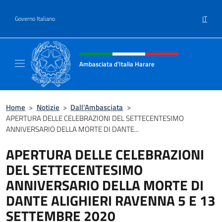
Salta al contenuto
IT
Governo Italiano
Intestazione sito, social e menù
Ambasciata d'Italia Harare
Sito ufficiale dell'Ambasciata d'Italia Harare
Home
>
Notizie
>
Dall’Ambasciata
>
APERTURA DELLE CELEBRAZIONI DEL SETTECENTESIMO
ANNIVERSARIO DELLA MORTE DI DANTE...
APERTURA DELLE CELEBRAZIONI
DEL SETTECENTESIMO
ANNIVERSARIO DELLA MORTE DI
DANTE ALIGHIERI RAVENNA 5 E 13
SETTEMBRE 2020