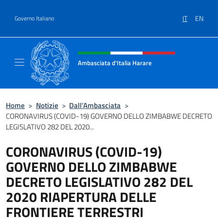
Salta al contenuto
IT
EN
Governo Italiano
Intestazione sito, social e menù
Ambasciata d'Italia Harare
Sito ufficiale dell'Ambasciata d'Italia Harare
Home
>
Notizie
>
Dall’Ambasciata
>
CORONAVIRUS (COVID-19) GOVERNO DELLO ZIMBABWE DECRETO
LEGISLATIVO 282 DEL 2020...
CORONAVIRUS (COVID-19)
GOVERNO DELLO ZIMBABWE
DECRETO LEGISLATIVO 282 DEL
2020 RIAPERTURA DELLE
FRONTIERE TERRESTRI