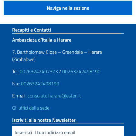
Naviga nella sezione
Sezione footer
Recapiti e Contatti
Ambasciata d’Italia a Harare
7, Bartholomew Close – Greendale – Harare
(Zimbabwe)
Tel:
00263242497373
/
00263242498190
Fax:
00263242498199
E-mail:
consolato.harare@esteri.it
Gli uffici della sede
Iscriviti alla nostra Newsletter
Inserisci la tua email