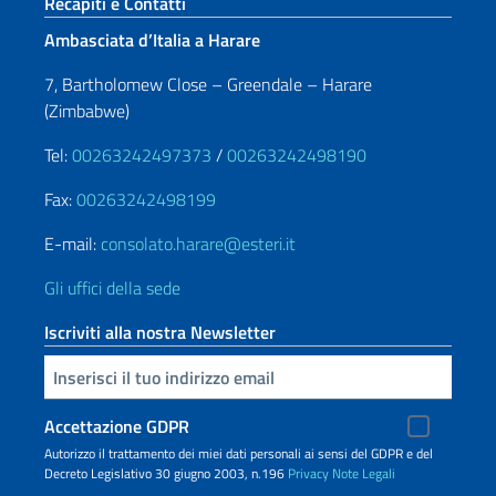
Sezione footer
Recapiti e Contatti
Ambasciata d’Italia a Harare
7, Bartholomew Close – Greendale – Harare
(Zimbabwe)
Tel:
00263242497373
/
00263242498190
Fax:
00263242498199
E-mail:
consolato.harare@esteri.it
Gli uffici della sede
Iscriviti alla nostra Newsletter
Inserisci la tua email
Accettazione GDPR
Autorizzo il trattamento dei miei dati personali ai sensi del GDPR e del
Decreto Legislativo 30 giugno 2003, n.196
Privacy
Note Legali