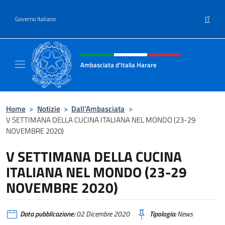
Salta al contenuto
IT
Governo Italiano
Intestazione sito, social e menù
Ambasciata d'Italia Harare
Sito ufficiale dell'Ambasciata d'Italia Harare
Home
>
Notizie
>
Dall’Ambasciata
>
V SETTIMANA DELLA CUCINA ITALIANA NEL MONDO (23-29
NOVEMBRE 2020)
V SETTIMANA DELLA CUCINA
ITALIANA NEL MONDO (23-29
NOVEMBRE 2020)
Data pubblicazione:
02 Dicembre 2020
Tipologia:
News