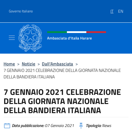
Salta al contenuto
IT
EN
Governo Italiano
Intestazione sito, social e menù
Ambasciata d'Italia Harare
Sito ufficiale dell'Ambasciata d'Italia Harare
Home
>
Notizie
>
Dall’Ambasciata
>
7 GENNAIO 2021 CELEBRAZIONE DELLA GIORNATA NAZIONALE
DELLA BANDIERA ITALIANA
7 GENNAIO 2021 CELEBRAZIONE
DELLA GIORNATA NAZIONALE
DELLA BANDIERA ITALIANA
Data pubblicazione:
07 Gennaio 2021
Tipologia:
News