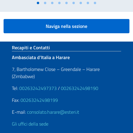
Naviga nella sezione
Sezione footer
Recapiti e Contatti
Ambasciata d’Italia a Harare
7, Bartholomew Close – Greendale – Harare
(Zimbabwe)
Tel:
00263242497373
/
00263242498190
Fax:
00263242498199
E-mail:
consolato.harare@esteri.it
Gli uffici della sede