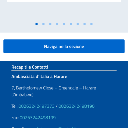
Naviga nella sezione
Sezione footer
Recapiti e Contatti
Ambasciata d’Italia a Harare
7, Bartholomew Close – Greendale – Harare
(Zimbabwe)
Tel:
00263242497373
/
00263242498190
Fax:
00263242498199