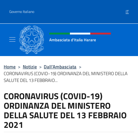
Salta al contenuto
IT
Governo Italiano
Intestazione sito, social e menù
Ambasciata d'Italia Harare
Sito ufficiale dell'Ambasciata d'Italia Harare
Home
>
Notizie
>
Dall’Ambasciata
>
CORONAVIRUS (COVID-19) ORDINANZA DEL MINISTERO DELLA
SALUTE DEL 13 FEBBRAIO...
CORONAVIRUS (COVID-19)
ORDINANZA DEL MINISTERO
DELLA SALUTE DEL 13 FEBBRAIO
2021