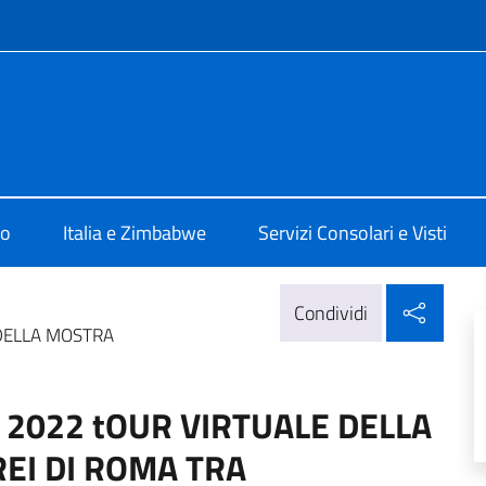
e menù
ia Harare
mo
Italia e Zimbabwe
Servizi Consolari e Visti
Condi
Condividi
DELLA MOSTRA
2022 tOUR VIRTUALE DELLA
EI DI ROMA TRA