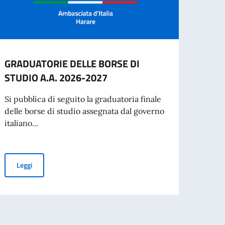
GRADUATORIE DELLE BORSE DI
Festa
STUDIO A.A. 2026-2027
Harar
in Zi
Si pubblica di seguito la graduatoria finale
Repubb
delle borse di studio assegnata dal governo
italiano...
Leg
GRADUATORIE DELLE BORSE DI STUDIO A.A. 2026-2027
Leggi
RATTO A TEMPORANEO