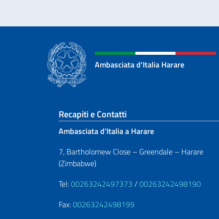
Ambasciata d'Italia Harare
Sezione footer
Recapiti e Contatti
Ambasciata d’Italia a Harare
7, Bartholomew Close – Greendale – Harare
(Zimbabwe)
Tel:
00263242497373
/
00263242498190
Fax:
00263242498199