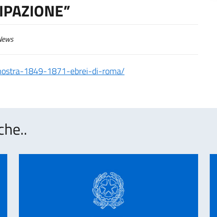
IPAZIONE”
ews
tti/mostra-1849-1871-ebrei-di-roma/
che..