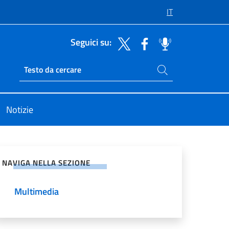
IT
Seguici su:
Cerca nel sito
Ricerca sito live
Notizie
vidi sui Social Network
NAVIGA NELLA SEZIONE
Multimedia