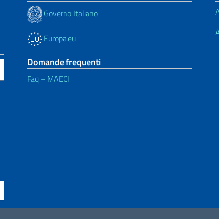
A
Governo Italiano
A
Europa.eu
Domande frequenti
Faq – MAECI