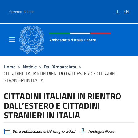
Salta al contenuto
IT
EN
Governo Italiano
Intestazione sito, social e menù
Ambasciata d'Italia Harare
Sito ufficiale dell'Ambasciata d'Italia Harare
Home
>
Notizie
>
Dall’Ambasciata
>
CITTADINI ITALIANI IN RIENTRO DALL’ESTERO E CITTADINI
STRANIERI IN ITALIA
CITTADINI ITALIANI IN RIENTRO
DALL’ESTERO E CITTADINI
STRANIERI IN ITALIA
Data pubblicazione:
03 Giugno 2022
Tipologia:
News