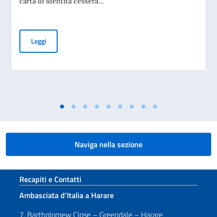
carta di identità cesserà...
CESSAZIONE DELLA VALIDITÀ DELLA CARTA D’IDENTITÀ CA
Leggi
Naviga nella sezione
Sezione footer
Recapiti e Contatti
Ambasciata d’Italia a Harare
7, Bartholomew Close – Greendale – Harare