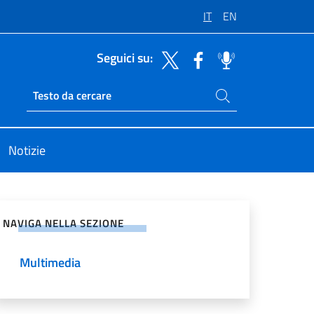
IT
EN
Seguici su:
Cerca nel sito
Ricerca sito live
Notizie
vidi sui Social Network
NAVIGA NELLA SEZIONE
Multimedia