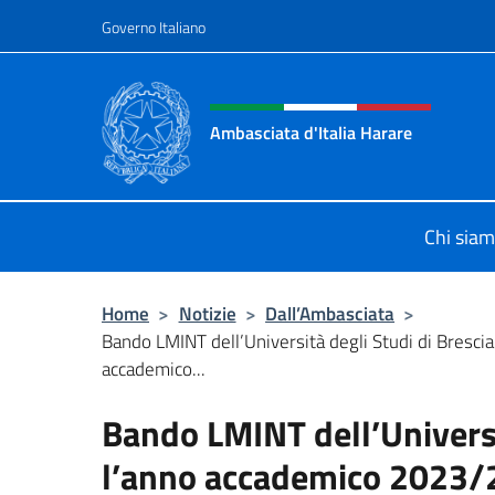
Salta al contenuto
Governo Italiano
Intestazione sito, social 
Ambasciata d'Italia Harare
Sito ufficiale dell'Ambasciata d'Ital
Chi sia
Home
>
Notizie
>
Dall’Ambasciata
>
Bando LMINT dell’Università degli Studi di Brescia
accademico...
Bando LMINT dell’Universi
l’anno accademico 2023