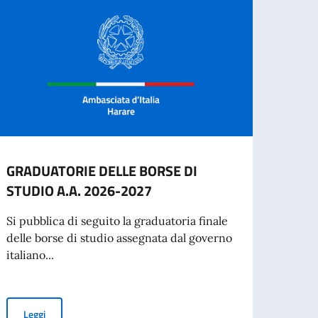
GRADUATORIE DELLE BORSE DI
Festa
STUDIO A.A. 2026-2027
Harar
in Zi
Si pubblica di seguito la graduatoria finale
Repubb
delle borse di studio assegnata dal governo
italiano...
Leg
GRADUATORIE DELLE BORSE DI STUDIO A.A. 2026-2027
Leggi