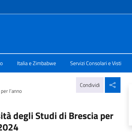
e menù
ia Harare
mo
Italia e Zimbabwe
Servizi Consolari e Visti
Condi
Condividi
 per l’anno
tà degli Studi di Brescia per
/2024