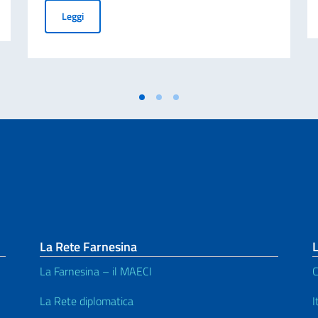
AVVISO DI ASSUNZIONE DI N.1 IMPIEGATO/A A CONT
Leggi
La Rete Farnesina
L
La Farnesina – il MAECI
C
La Rete diplomatica
I