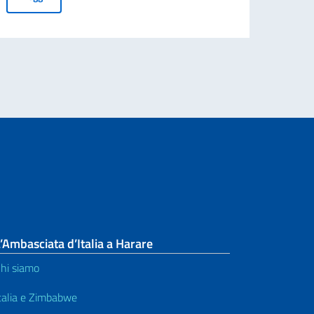
RATTO A TEMPORANEO
’Ambasciata d’Italia a Harare
hi siamo
talia e Zimbabwe