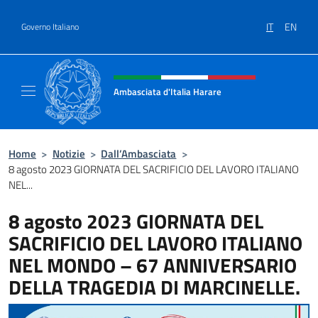
Salta al contenuto
IT
EN
Governo Italiano
Intestazione sito, social e menù
Ambasciata d'Italia Harare
Sito ufficiale dell'Ambasciata d'Italia Harare
Home
>
Notizie
>
Dall’Ambasciata
>
8 agosto 2023 GIORNATA DEL SACRIFICIO DEL LAVORO ITALIANO
NEL...
8 agosto 2023 GIORNATA DEL
SACRIFICIO DEL LAVORO ITALIANO
NEL MONDO – 67 ANNIVERSARIO
DELLA TRAGEDIA DI MARCINELLE.