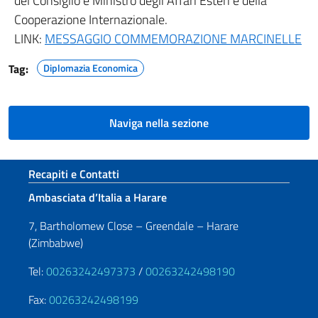
del Consiglio e Ministro degli Affari Esteri e della
Cooperazione Internazionale.
LINK:
MESSAGGIO COMMEMORAZIONE MARCINELLE
Tag:
Diplomazia Economica
Naviga nella sezione
Sezione footer
Recapiti e Contatti
Ambasciata d’Italia a Harare
7, Bartholomew Close – Greendale – Harare
(Zimbabwe)
Tel:
00263242497373
/
00263242498190
Fax:
00263242498199