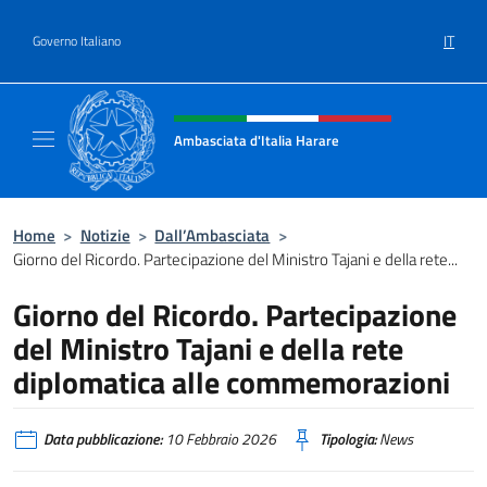
Salta al contenuto
IT
Governo Italiano
Intestazione sito, social e menù
Ambasciata d'Italia Harare
Sito ufficiale dell'Ambasciata d'Italia Harare
Home
>
Notizie
>
Dall’Ambasciata
>
Giorno del Ricordo. Partecipazione del Ministro Tajani e della rete...
Giorno del Ricordo. Partecipazione
del Ministro Tajani e della rete
diplomatica alle commemorazioni
Data pubblicazione:
10 Febbraio 2026
Tipologia:
News