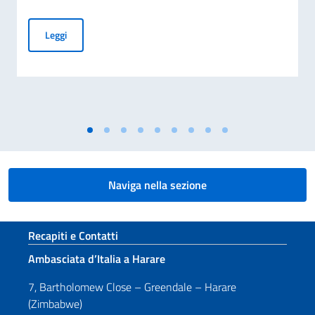
CESSAZIONE DELLA VALIDITÀ DELLA CARTA D’IDENTITÀ CA
Leggi
Naviga nella sezione
Sezione footer
Recapiti e Contatti
Ambasciata d’Italia a Harare
7, Bartholomew Close – Greendale – Harare
(Zimbabwe)