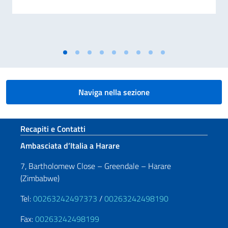
Naviga nella sezione
Sezione footer
Recapiti e Contatti
Ambasciata d’Italia a Harare
7, Bartholomew Close – Greendale – Harare
(Zimbabwe)
Tel:
00263242497373
/
00263242498190
Fax:
00263242498199