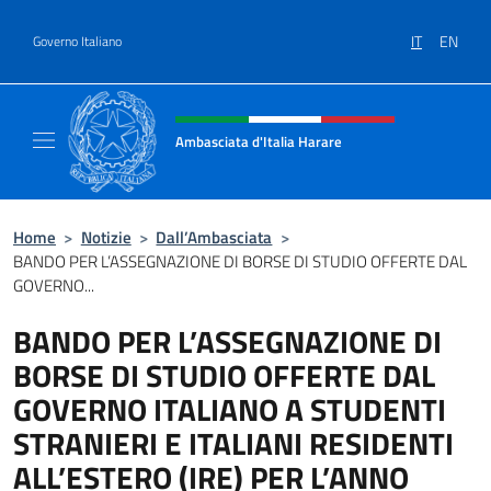
Salta al contenuto
IT
EN
Governo Italiano
Intestazione sito, social e menù
Ambasciata d'Italia Harare
Sito ufficiale dell'Ambasciata d'Italia Harare
Home
>
Notizie
>
Dall’Ambasciata
>
BANDO PER L’ASSEGNAZIONE DI BORSE DI STUDIO OFFERTE DAL
GOVERNO...
BANDO PER L’ASSEGNAZIONE DI
BORSE DI STUDIO OFFERTE DAL
GOVERNO ITALIANO A STUDENTI
STRANIERI E ITALIANI RESIDENTI
ALL’ESTERO (IRE) PER L’ANNO