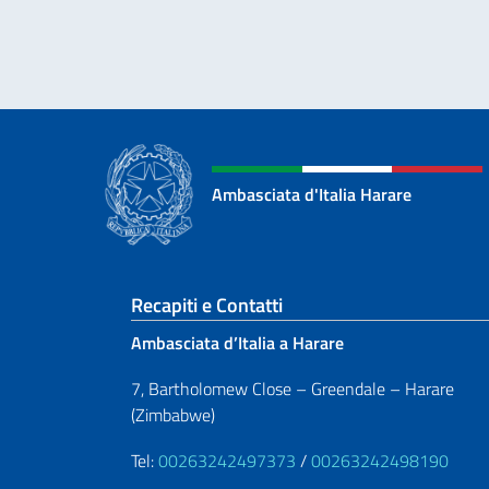
Ambasciata d'Italia Harare
Sezione footer
Recapiti e Contatti
Ambasciata d’Italia a Harare
7, Bartholomew Close – Greendale – Harare
(Zimbabwe)
Tel:
00263242497373
/
00263242498190