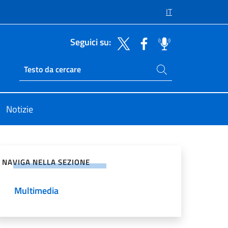
IT
Seguici su:
Cerca nel sito
Ricerca sito live
Notizie
vidi sui Social Network
NAVIGA NELLA SEZIONE
Multimedia