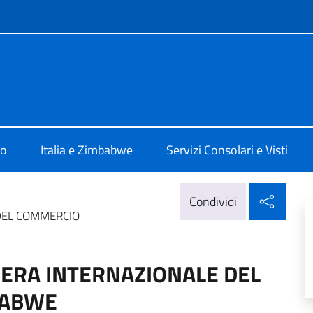
e menù
ia Harare
mo
Italia e Zimbabwe
Servizi Consolari e Visti
Condi
Condividi
 DEL COMMERCIO
FIERA INTERNAZIONALE DEL
BABWE