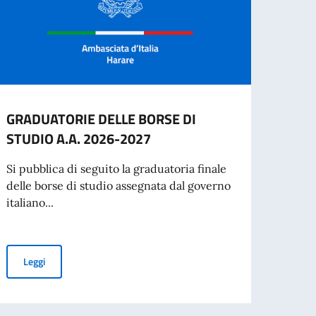
GRADUATORIE DELLE BORSE DI
Festa
STUDIO A.A. 2026-2027
Harar
in Zi
Si pubblica di seguito la graduatoria finale
Repubb
delle borse di studio assegnata dal governo
italiano...
Leg
GRADUATORIE DELLE BORSE DI STUDIO A.A. 2026-2027
Leggi
RATTO A TEMPORANEO