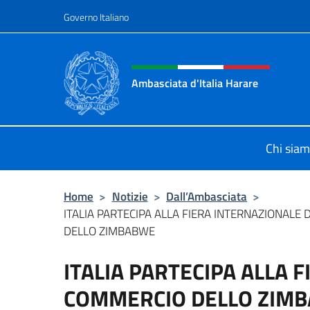
Salta al contenuto
Governo Italiano
Intestazione sito, social 
Ambasciata d'Italia Harare
Sito ufficiale dell'Ambasciata d'Ital
Chi sia
Home
>
Notizie
>
Dall’Ambasciata
>
ITALIA PARTECIPA ALLA FIERA INTERNAZIONALE
DELLO ZIMBABWE
ITALIA PARTECIPA ALLA 
COMMERCIO DELLO ZIM