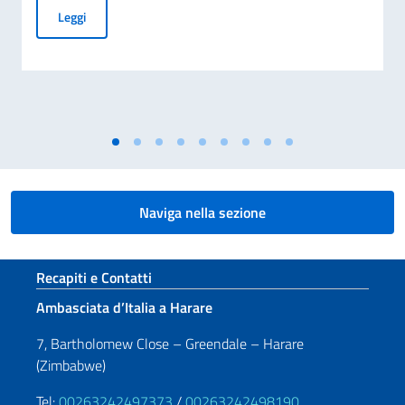
CESSAZIONE DELLA VALIDITÀ DELLA CARTA D’IDENTITÀ CA
Leggi
Naviga nella sezione
Sezione footer
Recapiti e Contatti
Ambasciata d’Italia a Harare
7, Bartholomew Close – Greendale – Harare
(Zimbabwe)
Tel:
00263242497373
/
00263242498190