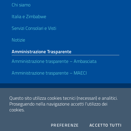
Chi siamo
Italia e Zimbabwe
Servizi Consolari e Visti
Notizie
Amministrazione Trasparente
Amministrazione trasparente – Ambasciata
Amministrazione trasparente – MAECI
Link Utili
Note legali
Privacy e cookie policy
Dichiarazione di accessibilità
Questo sito utilizza cookies tecnici (necessari) e analitici.
Proseguendo nella navigazione accetti l'utilizzo dei
cookies.
2026 Copyright Ministero degli Affari Esteri e della Cooperazione
Internazionale
COOKIES
I CO
PREFERENZE
ACCETTO TUTTI
Facebook
Twitter
Whatsapp