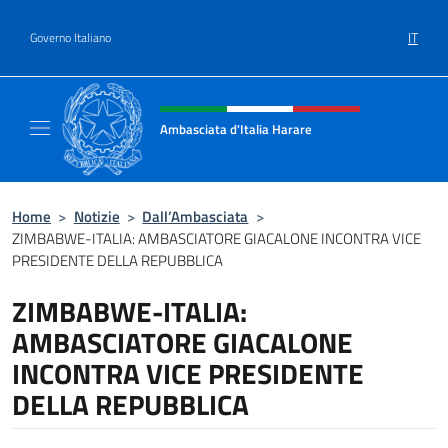
Salta al contenuto
IT
Governo Italiano
Intestazione sito, social e menù
Ambasciata d'Italia Harare
Sito ufficiale dell'Ambasciata d'Italia Harare
Home
>
Notizie
>
Dall’Ambasciata
>
ZIMBABWE-ITALIA: AMBASCIATORE GIACALONE INCONTRA VICE
PRESIDENTE DELLA REPUBBLICA
ZIMBABWE-ITALIA:
AMBASCIATORE GIACALONE
INCONTRA VICE PRESIDENTE
DELLA REPUBBLICA