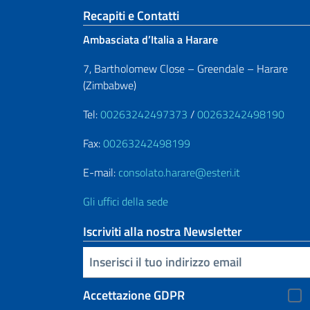
Sezione footer
Recapiti e Contatti
Ambasciata d’Italia a Harare
7, Bartholomew Close – Greendale – Harare
(Zimbabwe)
Tel:
00263242497373
/
00263242498190
Fax:
00263242498199
E-mail:
consolato.harare@esteri.it
Gli uffici della sede
Iscriviti alla nostra Newsletter
Inserisci la tua email
Accettazione GDPR