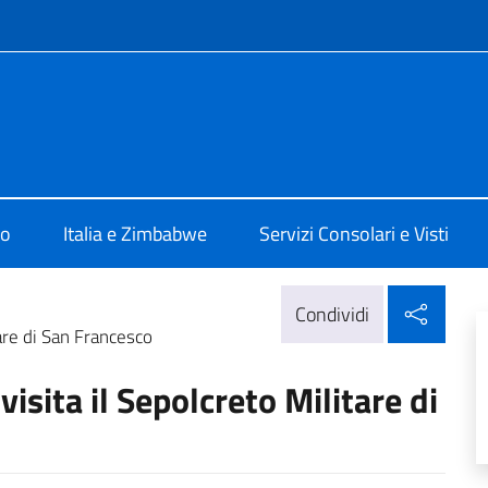
e menù
ia Harare
mo
Italia e Zimbabwe
Servizi Consolari e Visti
Condi
Condividi
tare di San Francesco
isita il Sepolcreto Militare di