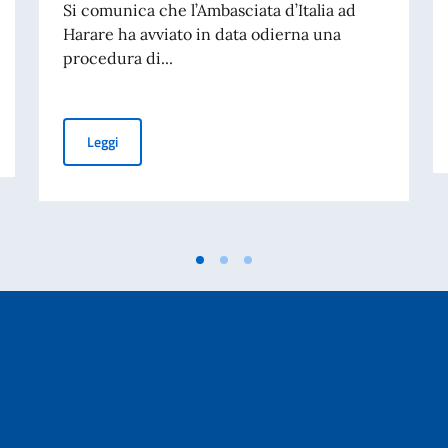
Si comunica che l’Ambasciata d’Italia ad
Harare ha avviato in data odierna una
procedura di...
IDENTITÀ CARTACEA PER L’ESPATRIO DAL 3 AGOSTO
AVVISO DI ASSUNZIONE DI N.1 IMPIEGATO/A A CONT
Leggi