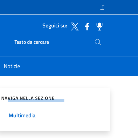
IT
Seguici su:
Cerca nel sito
Ricerca sito live
Notizie
vidi sui Social Network
NAVIGA NELLA SEZIONE
Multimedia