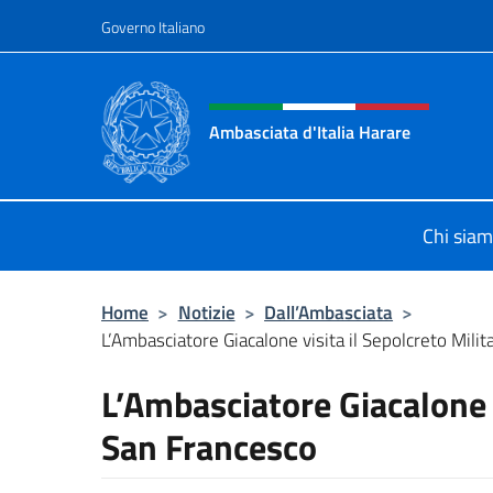
Salta al contenuto
Governo Italiano
Intestazione sito, social 
Ambasciata d'Italia Harare
Sito ufficiale dell'Ambasciata d'Ital
Chi sia
Home
>
Notizie
>
Dall’Ambasciata
>
L’Ambasciatore Giacalone visita il Sepolcreto Mili
L’Ambasciatore Giacalone v
San Francesco