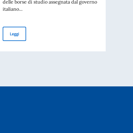
Repubb
delle borse di studio assegnata dal governo
italiano...
Leg
GRADUATORIE DELLE BORSE DI STUDIO A.A. 2026-2027
Leggi
RATTO A TEMPORANEO