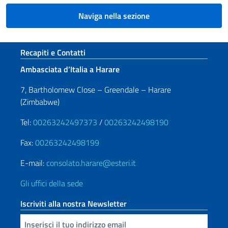
Naviga nella sezione
Sezione footer
Recapiti e Contatti
Ambasciata d’Italia a Harare
7, Bartholomew Close – Greendale – Harare
(Zimbabwe)
Tel:
00263242497373
/
00263242498190
Fax:
00263242498199
E-mail:
consolato.harare@esteri.it
Gli uffici della sede
Iscriviti alla nostra Newsletter
Inserisci la tua email