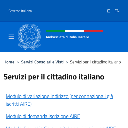
Salta al contenuto
IT
EN
Governo Italiano
Intestazione sito, social e menù
Ambasciata d'Italia Harare
Sito ufficiale dell'Ambasciata d'Italia Harare
Home
>
Servizi Consolari e Visti
>
Servizi per il cittadino italiano
Servizi per il cittadino italiano
Modulo di variazione indirizzo (per connazionali già
iscritti AIRE)
Modulo di domanda iscrizione AIRE