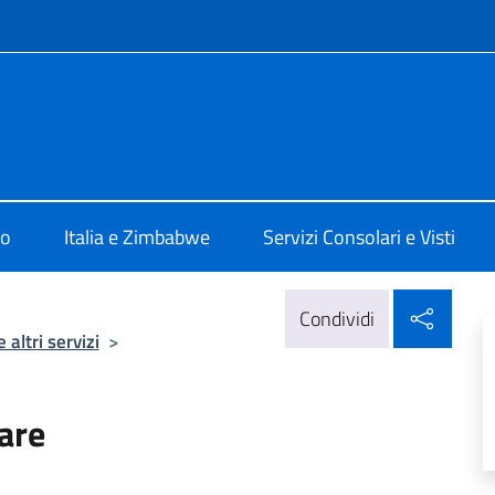
e menù
ia Harare
mo
Italia e Zimbabwe
Servizi Consolari e Visti
Condi
Condividi
 altri servizi
>
are