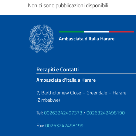
Non ci sono pubblicazioni disponibili
Ambasciata d'Italia Harare
Sezione footer
Recapiti e Contatti
Ambasciata d’Italia a Harare
7, Bartholomew Close – Greendale – Harare
(Zimbabwe)
Tel:
00263242497373
/
00263242498190
Fax:
00263242498199