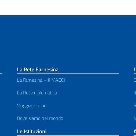
La Rete Farnesina
L
La Farnesina – il MAECI
C
La Rete diplomatica
I
Viaggiare sicuri
S
Dove siamo nel mondo
N
Le Istituzioni