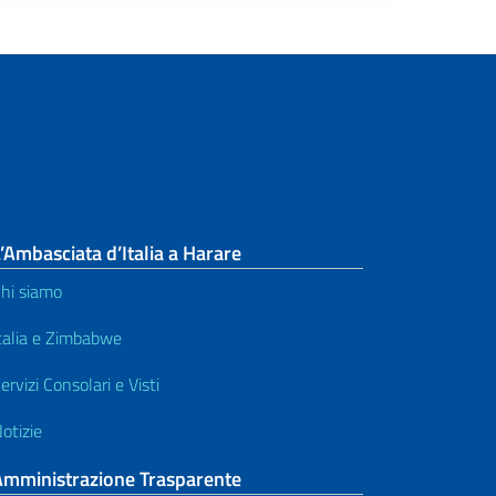
’Ambasciata d’Italia a Harare
hi siamo
talia e Zimbabwe
ervizi Consolari e Visti
otizie
Amministrazione Trasparente