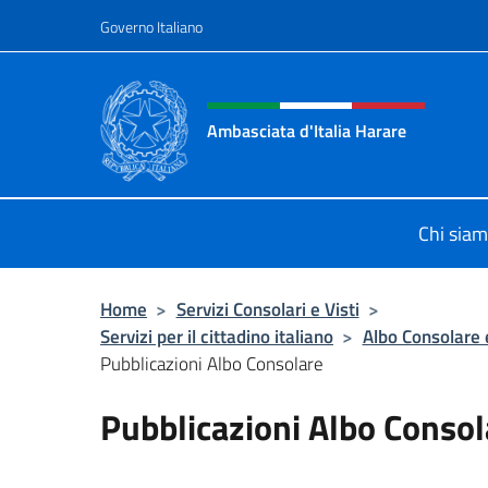
Salta al contenuto
Governo Italiano
Intestazione sito, social 
Ambasciata d'Italia Harare
Sito ufficiale dell'Ambasciata d'Ital
Chi sia
Home
>
Servizi Consolari e Visti
>
Servizi per il cittadino italiano
>
Albo Consolare e
Pubblicazioni Albo Consolare
Pubblicazioni Albo Consol