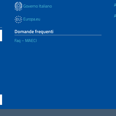
A
Governo Italiano
A
Europa.eu
Domande frequenti
Faq – MAECI