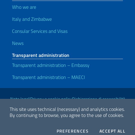
Who we are
Italy and Zimbabwe
Consular Services and Visas
News
Transparent administration
Transparent administration – Embassy
Transparent administration – MAECI
Useful links
Note legali
Privacy e cookie policy
Dichiarazione di accessibilità
This site uses technical (necessary) and analytics cookies.
By continuing to browse, you agree to the use of cookies.
2026 Copyright Ministry of Foreign Affairs and International
Cooperation
COOKIES
THE
PREFERENCES
ACCEPT ALL