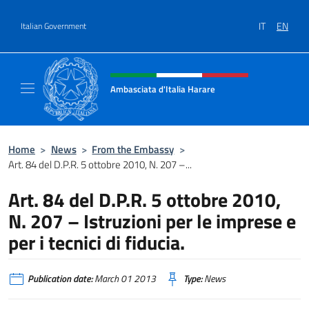
Go to content
IT
EN
Italian Government
Header, social and menu of site
Ambasciata d'Italia Harare
Sito ufficiale dell'Ambasciata d'Italia Harare
Home
>
News
>
From the Embassy
>
Art. 84 del D.P.R. 5 ottobre 2010, N. 207 –...
Art. 84 del D.P.R. 5 ottobre 2010,
N. 207 – Istruzioni per le imprese e
per i tecnici di fiducia.
Publication date:
March 01 2013
Type:
News