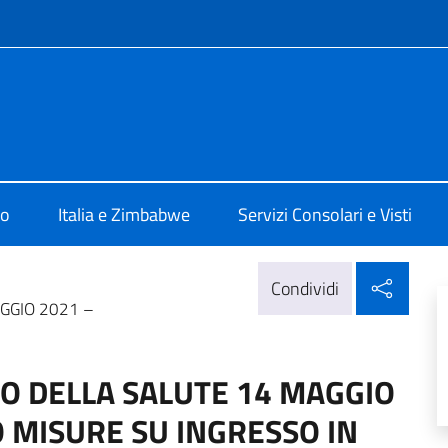
e menù
ia Harare
mo
Italia e Zimbabwe
Servizi Consolari e Visti
Condi
Condividi
GGIO 2021 –
O DELLA SALUTE 14 MAGGIO
 MISURE SU INGRESSO IN