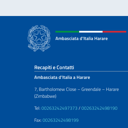
Ambasciata d'Italia Harare
Sezione footer
Recapiti e Contatti
Ambasciata d’Italia a Harare
7, Bartholomew Close – Greendale – Harare
(Zimbabwe)
Tel:
00263242497373
/
00263242498190
Fax:
00263242498199