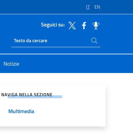
IT
EN
Seguici su:
Cerca nel sito
Ricerca sito live
Notizie
vidi sui Social Network
NAVIGA NELLA SEZIONE
Multimedia