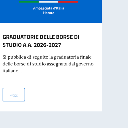
GRADUATORIE DELLE BORSE DI
Festa
STUDIO A.A. 2026-2027
Harar
in Zi
Si pubblica di seguito la graduatoria finale
Repubb
delle borse di studio assegnata dal governo
italiano...
Leg
GRADUATORIE DELLE BORSE DI STUDIO A.A. 2026-2027
Leggi
RATTO A TEMPORANEO