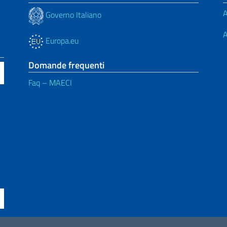
A
Governo Italiano
A
Europa.eu
Domande frequenti
Faq – MAECI