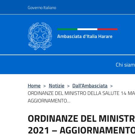
Salta al contenuto
Governo Italiano
Intestazione sito, social 
Ambasciata d'Italia Harare
Sito ufficiale dell'Ambasciata d'Ital
Chi sia
Home
>
Notizie
>
Dall’Ambasciata
>
ORDINANZE DEL MINISTRO DELLA SALUTE 14 MA
AGGIORNAMENTO...
ORDINANZE DEL MINISTR
2021 – AGGIORNAMENTO