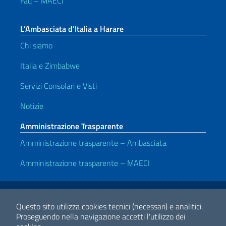
Faq – MAECI
L’Ambasciata d’Italia a Harare
Chi siamo
Italia e Zimbabwe
Servizi Consolari e Visti
Notizie
Amministrazione Trasparente
Amministrazione trasparente – Ambasciata
Amministrazione trasparente – MAECI
Link Utili
Note legali
Privacy e cookie policy
Dichiarazione di accessibilità
Questo sito utilizza cookies tecnici (necessari) e analitici.
Proseguendo nella navigazione accetti l'utilizzo dei