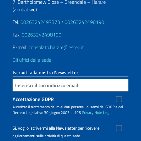
7, Bartholomew Close – Greendale – Harare
(Zimbabwe)
Tel:
00263242497373
/
00263242498190
Fax:
00263242498199
E-mail:
consolato.harare@esteri.it
Gli uffici della sede
Iscriviti alla nostra Newsletter
Inserisci la tua email
Accettazione GDPR
Autorizzo il trattamento dei miei dati personali ai sensi del GDPR e del
Decreto Legislativo 30 giugno 2003, n.196
Privacy
Note Legali
Sì, voglio iscrivermi alla Newsletter per ricevere
aggiornamenti sulle attività di questa sede