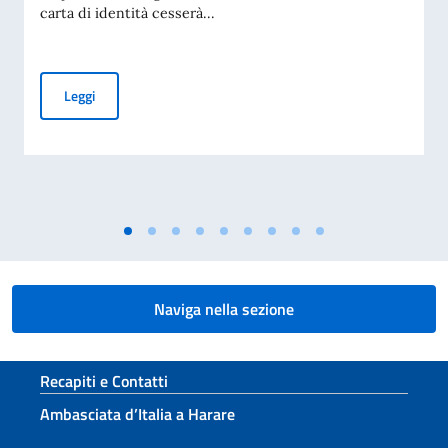
carta di identità cesserà...
CESSAZIONE DELLA VALIDITÀ DELLA CARTA D’IDENTITÀ CA
Leggi
Naviga nella sezione
Sezione footer
Recapiti e Contatti
Ambasciata d’Italia a Harare