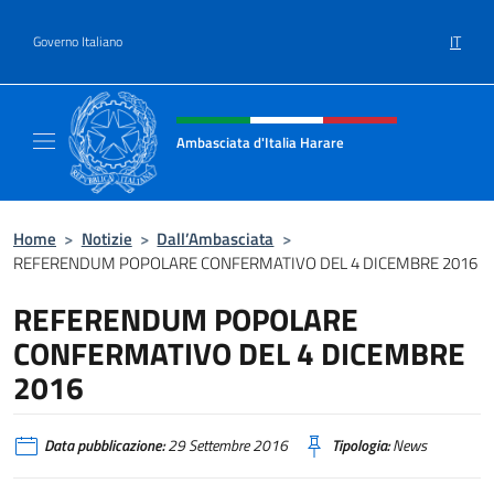
Salta al contenuto
IT
Governo Italiano
Intestazione sito, social e menù
Ambasciata d'Italia Harare
Sito ufficiale dell'Ambasciata d'Italia Harare
Home
>
Notizie
>
Dall’Ambasciata
>
REFERENDUM POPOLARE CONFERMATIVO DEL 4 DICEMBRE 2016
REFERENDUM POPOLARE
CONFERMATIVO DEL 4 DICEMBRE
2016
Data pubblicazione:
29 Settembre 2016
Tipologia:
News